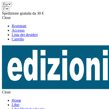
Spedizione gratuita da 30 €
Close
Registrati
Accesso
Lista dei desideri
Carrello
Close
Home
Libri