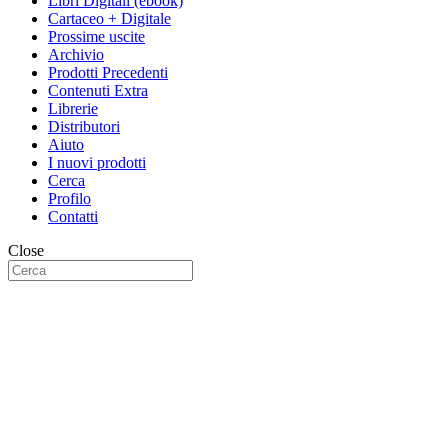
Libri Digitali (ebook)
Cartaceo + Digitale
Prossime uscite
Archivio
Prodotti Precedenti
Contenuti Extra
Librerie
Distributori
Aiuto
I nuovi prodotti
Cerca
Profilo
Contatti
Close