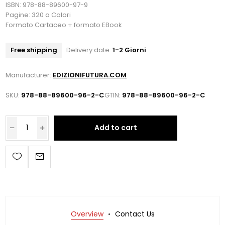
ISBN: 978-88-89600-97-9
Pagine: 320 a Colori
Formato Cartaceo + formato EBook
Free shipping
Delivery date:
1-2 Giorni
Manufacturer:
EDIZIONIFUTURA.COM
SKU:
978-88-89600-96-2-C
GTIN:
978-88-89600-96-2-C
Add to cart
Overview
Contact Us