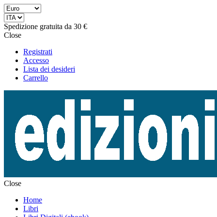
Spedizione gratuita da 30 €
Close
Registrati
Accesso
Lista dei desideri
Carrello
Close
Home
Libri