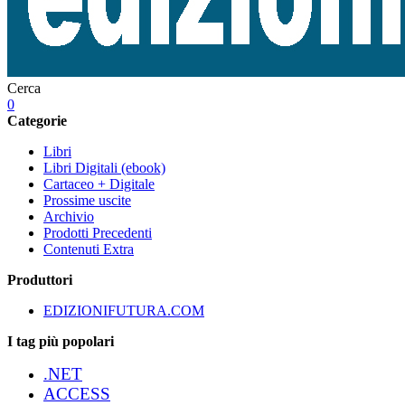
Cerca
0
Categorie
Libri
Libri Digitali (ebook)
Cartaceo + Digitale
Prossime uscite
Archivio
Prodotti Precedenti
Contenuti Extra
Produttori
EDIZIONIFUTURA.COM
I tag più popolari
.NET
ACCESS