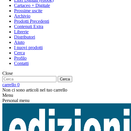
Libri Digitali (ebook)
Cartaceo + Digitale
Prossime uscite
Archivio
Prodotti Precedenti
Contenuti Extra
Librerie
Distributori
Aiuto
I nuovi prodotti
Cerca
Profilo
Contatti
Close
Cerca
carrello
0
Non ci sono articoli nel tuo carrello
Menu
Personal menu