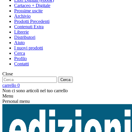
Libri Digitali (ebook)
Cartaceo + Digitale
Prossime uscite
Archivio
Prodotti Precedenti
Contenuti Extra
Librerie
Distributori
Aiuto
I nuovi prodotti
Cerca
Profilo
Contatti
Close
Cerca
carrello
0
Non ci sono articoli nel tuo carrello
Menu
Personal menu