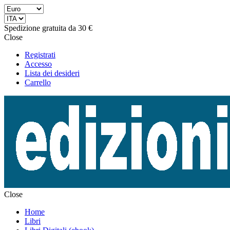
Spedizione gratuita da 30 €
Close
Registrati
Accesso
Lista dei desideri
Carrello
Close
Home
Libri