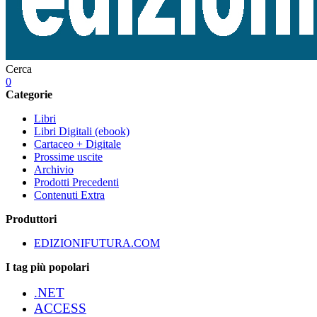
Cerca
0
Categorie
Libri
Libri Digitali (ebook)
Cartaceo + Digitale
Prossime uscite
Archivio
Prodotti Precedenti
Contenuti Extra
Produttori
EDIZIONIFUTURA.COM
I tag più popolari
.NET
ACCESS