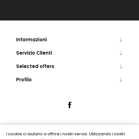
Informazioni
Servizio Clienti
Selected offers
Profilo
I cookie ci aiutano a offrire i nostri servizi. Utilizzando i nostri
Powered by
nopCommerce