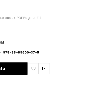
to ebook: PDF Pagine: 418
COM
N:
978-88-89600-37-5
sta