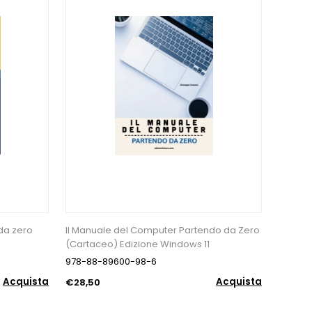
da zero
Il Manuale del Computer Partendo da Zero
Progra
(Cartaceo) Edizione Windows 11
2025 (
978-88-89600-98-6
978-88
Acquista
Acquista
€28,50
€26,9