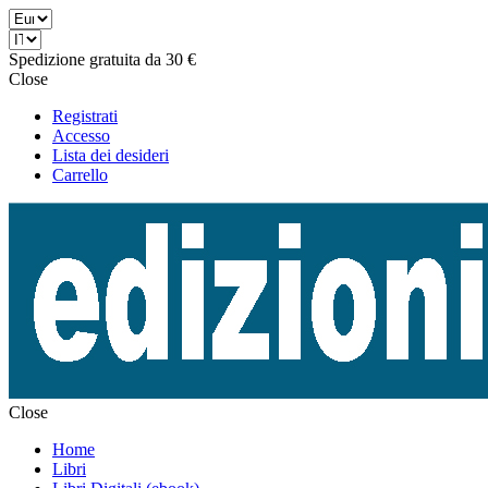
Spedizione gratuita da 30 €
Close
Registrati
Accesso
Lista dei desideri
Carrello
Close
Home
Libri