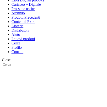
Libri Digitali (ebook)
Cartaceo + Digitale
Prossime uscite
Archivio
Prodotti Precedenti
Contenuti Extra
Librerie
Distributori
Aiuto
I nuovi prodotti
Cerca
Profilo
Contatti
Close