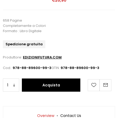
€26,90
658 Pagine
Completamente a Colori
Formato : Libro Digitale
Spedizione gratuita
Produttore:
EDIZIONIFUTURA.COM
Cod.:
978-88-89600-99-3
GTIN:
978-88-89600-99-3
Acquista
Overview
Contact Us