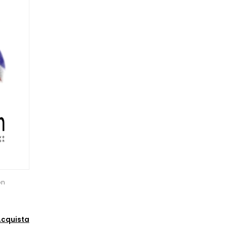
on
cquista