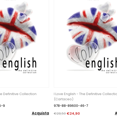
he Definitive Collection
I Love English - The Definitive Collecti
(Cartaceo)
5-9
978-88-89600-46-7
Acquista
A
€28,50
€24,90