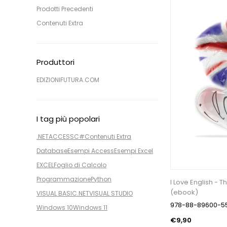
Prodotti Precedenti
Contenuti Extra
Produttori
EDIZIONIFUTURA.COM
I tag più popolari
.NET
ACCESS
C#
Contenuti Extra
Database
Esempi Access
Esempi Excel
EXCEL
Foglio di Calcolo
Programmazione
Python
I Love English - T
(ebook)
VISUAL BASIC.NET
VISUAL STUDIO
978-88-89600-5
Windows 10
Windows 11
€9,90