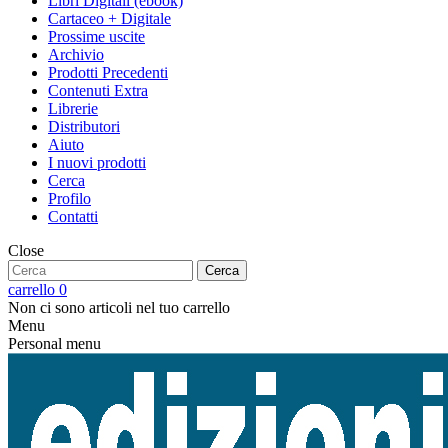
Libri Digitali (ebook)
Cartaceo + Digitale
Prossime uscite
Archivio
Prodotti Precedenti
Contenuti Extra
Librerie
Distributori
Aiuto
I nuovi prodotti
Cerca
Profilo
Contatti
Close
Cerca
carrello
0
Non ci sono articoli nel tuo carrello
Menu
Personal menu