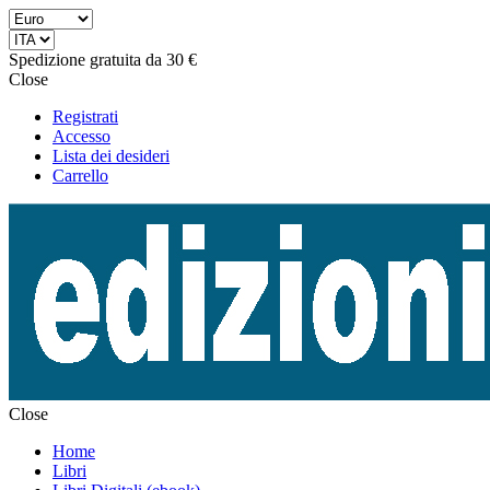
Spedizione gratuita da 30 €
Close
Registrati
Accesso
Lista dei desideri
Carrello
Close
Home
Libri