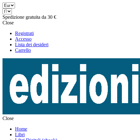
Spedizione gratuita da 30 €
Close
Registrati
Accesso
Lista dei desideri
Carrello
Close
Home
Libri